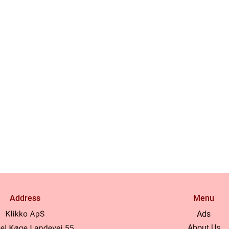
Address
Menu
Ads
About Us