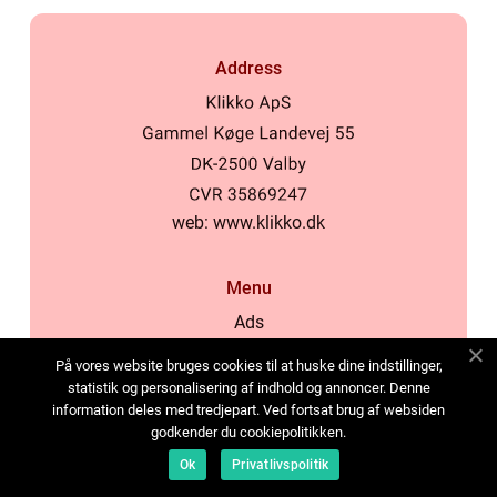
Address
web:
www.klikko.dk
Menu
Ads
About Us
På vores website bruges cookies til at huske dine indstillinger,
Cookies
statistik og personalisering af indhold og annoncer. Denne
information deles med tredjepart. Ved fortsat brug af websiden
Contact
godkender du cookiepolitikken.
Sitemap
Ok
Privatlivspolitik