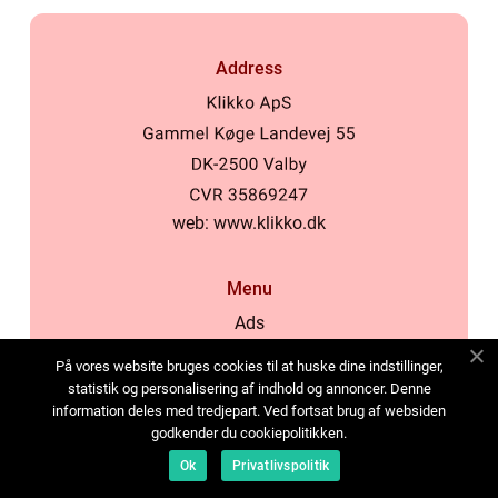
Address
web:
www.klikko.dk
Menu
Ads
About Us
På vores website bruges cookies til at huske dine indstillinger,
Cookies
statistik og personalisering af indhold og annoncer. Denne
information deles med tredjepart. Ved fortsat brug af websiden
Contact
godkender du cookiepolitikken.
Sitemap
Ok
Privatlivspolitik