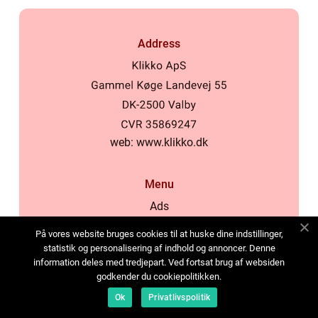
Address
web:
www.klikko.dk
Menu
Ads
About Us
På vores website bruges cookies til at huske dine indstillinger,
Cookies
statistik og personalisering af indhold og annoncer. Denne
information deles med tredjepart. Ved fortsat brug af websiden
Contact
godkender du cookiepolitikken.
Sitemap
Ok
Privatlivspolitik