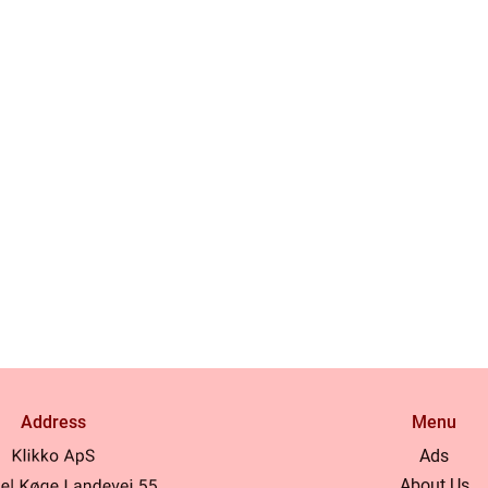
Address
Menu
Ads
About Us