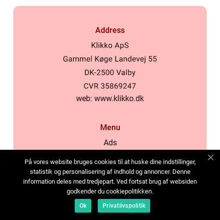
Address
web:
www.klikko.dk
Menu
Ads
About Us
På vores website bruges cookies til at huske dine indstillinger,
Cookies
statistik og personalisering af indhold og annoncer. Denne
information deles med tredjepart. Ved fortsat brug af websiden
Contact
godkender du cookiepolitikken.
Sitemap
Ok
Privatlivspolitik