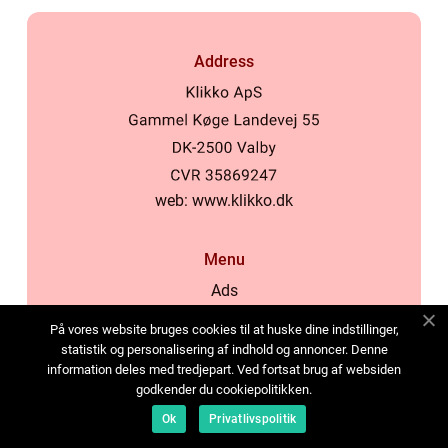
Address
web:
www.klikko.dk
Menu
Ads
About Us
På vores website bruges cookies til at huske dine indstillinger,
Cookies
statistik og personalisering af indhold og annoncer. Denne
information deles med tredjepart. Ved fortsat brug af websiden
Contact
godkender du cookiepolitikken.
Sitemap
Ok
Privatlivspolitik