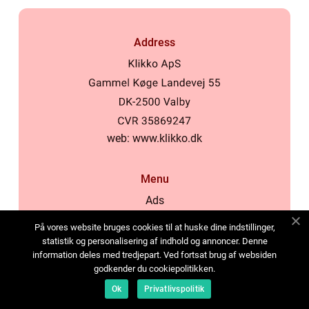
Address
web:
www.klikko.dk
Menu
Ads
About Us
På vores website bruges cookies til at huske dine indstillinger,
Cookies
statistik og personalisering af indhold og annoncer. Denne
information deles med tredjepart. Ved fortsat brug af websiden
Contact
godkender du cookiepolitikken.
Sitemap
Ok
Privatlivspolitik