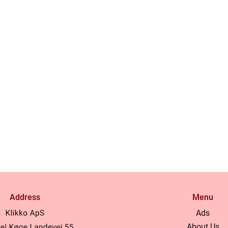
Address
Menu
Ads
About Us