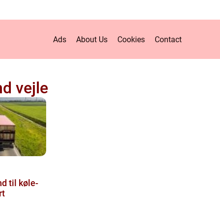
Ads
About Us
Cookies
Contact
d vejle
 til køle-
rt