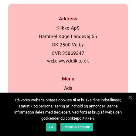
Address
web:
www.klikko.dk
Menu
Ads
About Us
På vores website bruges cookies til at huske dine indstillinger,
Cookies
statistik og personalisering af indhold og annoncer. Denne
information deles med tredjepart. Ved fortsat brug af websiden
Contact
godkender du cookiepolitikken.
Sitemap
Ok
Privatlivspolitik