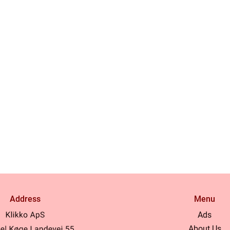
Address
Menu
Ads
About Us