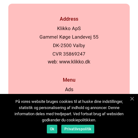
Address
web:
www.klikko.dk
Menu
Ads
About Us
På vores website bruges cookies til at huske dine indstillinger,
Cookies
statistik og personalisering af indhold og annoncer. Denne
information deles med tredjepart. Ved fortsat brug af websiden
Contact
godkender du cookiepolitikken.
Sitemap
Ok
Privatlivspolitik