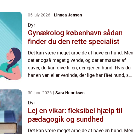
kan du finde idéer i denne artikel til hvad du sk...
05 july 2026
Linnea Jensen
Dyr
Gynækolog københavn sådan
finder du den rette specialist
Det kan være meget arbejde at have en hund. Men
det er også meget givende, og der er masser af
gaver, du kan give til en, der ejer en hund. Hvis du
har en ven eller veninde, der lige har fået hund, så
kan du finde idéer i denne artikel til hvad du sk...
30 june 2026
Sara Henriksen
Dyr
Lej en vikar: fleksibel hjælp til
pædagogik og sundhed
Det kan være meget arbejde at have en hund. Men