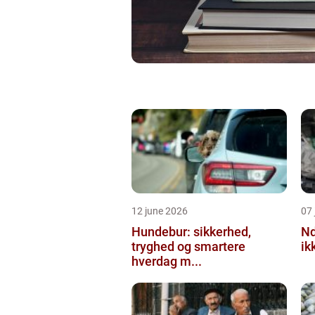
12 june 2026
07 
Hundebur: sikkerhed,
Ndt en praktisk
tryghed og smartere
ik
hverdag m...