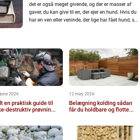
det er også meget givende, og der er masser af
gaver, du kan give til en, der ejer en hund. Hvis du
har en ven eller veninde, der lige har fået hund, så
kan du finde idéer i denne artikel til hvad du sk...
june 2026
12 may 2026
 guide til
Belægning kolding sådan
ke-destruktiv prøvnin...
får du holdbare og flotte...