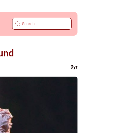
hund
Dyr