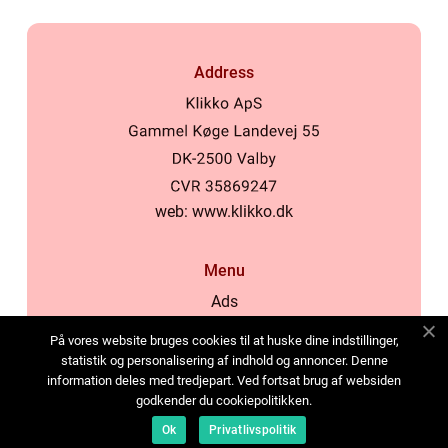
Address
web:
www.klikko.dk
Menu
Ads
About Us
På vores website bruges cookies til at huske dine indstillinger,
Cookies
statistik og personalisering af indhold og annoncer. Denne
information deles med tredjepart. Ved fortsat brug af websiden
Contact
godkender du cookiepolitikken.
Sitemap
Ok
Privatlivspolitik