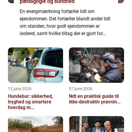
pædagogik og sundhed
En energimærkning fortæller lidt om
ejendommen. Det fortæller blandt andet lidt
om standen, hvor godt ejendommen er
isoleret, samt hvilke tiltag der er gjort for
energioptimering. Et energimærke giver også
en potentiel køber mulighed for at vurdere, ...
12 june 2026
07 june 2026
Hundebur: sikkerhed,
Ndt en praktisk guide til
tryghed og smartere
ikke-destruktiv prøvnin...
hverdag m...