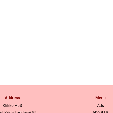
Address
Menu
Ads
About Us