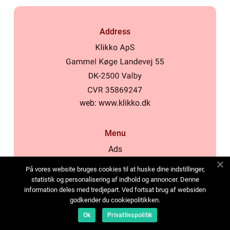
Address
web:
www.klikko.dk
Menu
Ads
About Us
På vores website bruges cookies til at huske dine indstillinger,
Cookies
statistik og personalisering af indhold og annoncer. Denne
information deles med tredjepart. Ved fortsat brug af websiden
Contact
godkender du cookiepolitikken.
Sitemap
Ok
Privatlivspolitik