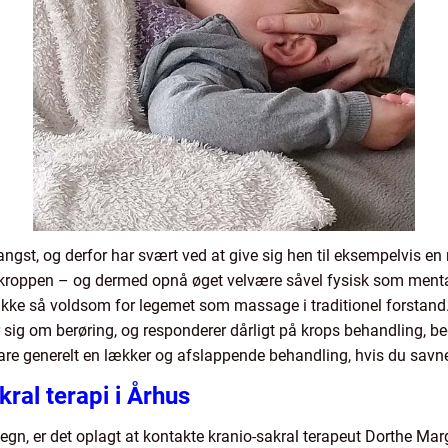
ngst, og derfor har svært ved at give sig hen til eksempelvis en 
 kroppen – og dermed opnå øget velvære såvel fysisk som mental
ig ikke så voldsom for legemet som massage i traditionel forsta
r sig om berøring, og responderer dårligt på krops behandling, b
bare generelt en lækker og afslappende behandling, hvis du savner 
kral terapi i Århus
omegn, er det oplagt at kontakte kranio-sakral terapeut Dorthe M