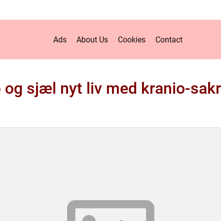
Ads
About Us
Cookies
Contact
 og sjæl nyt liv med kranio-sakr