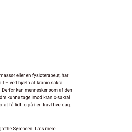
massør eller en fysioterapeut, har
t – ved hjælp af kranio-sakral
nd. Derfor kan mennesker som af den
edre kunne tage imod kranio-sakral
at få lidt ro på i en travl hverdag.
argrethe Sørensen. Læs mere