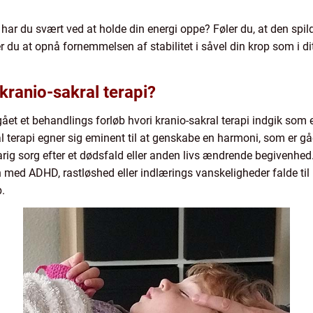
har du svært ved at holde din energi oppe? Føler du, at den spilder
du at opnå fornemmelsen af stabilitet i såvel din krop som i dit
ranio-sakral terapi?
et behandlings forløb hvori kranio-sakral terapi indgik som e
al terapi egner sig eminent til at genskabe en harmoni, som er g
arig sorg efter et dødsfald eller anden livs ændrende begivenhed.
 med ADHD, rastløshed eller indlærings vanskeligheder falde til r
b.