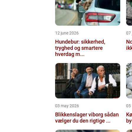
12 june 2026
07 
Hundebur: sikkerhed,
Ndt en praktisk
tryghed og smartere
ik
hverdag m...
03 may 2026
05 
Blikkenslager viborg sådan
Kø
vælger du den rigtige ...