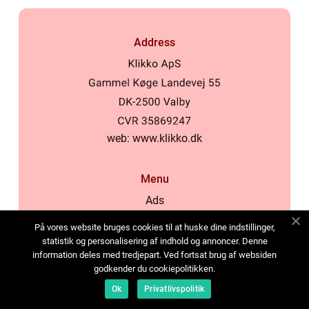
Address
web:
www.klikko.dk
Menu
Ads
About Us
På vores website bruges cookies til at huske dine indstillinger,
Cookies
statistik og personalisering af indhold og annoncer. Denne
information deles med tredjepart. Ved fortsat brug af websiden
Contact
godkender du cookiepolitikken.
Sitemap
Ok
Privatlivspolitik