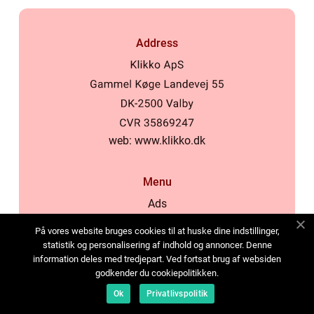
Address
web:
www.klikko.dk
Menu
Ads
About Us
På vores website bruges cookies til at huske dine indstillinger,
Cookies
statistik og personalisering af indhold og annoncer. Denne
information deles med tredjepart. Ved fortsat brug af websiden
Contact
godkender du cookiepolitikken.
Sitemap
Ok
Privatlivspolitik