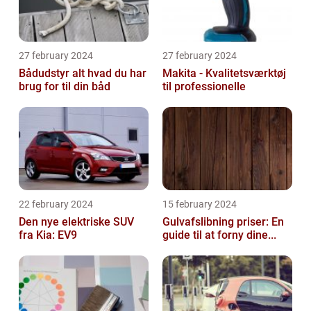
27 february 2024
27 february 2024
Bådudstyr alt hvad du har
Makita - Kvalitetsværktøj
brug for til din båd
til professionelle
22 february 2024
15 february 2024
Den nye elektriske SUV
Gulvafslibning priser: En
fra Kia: EV9
guide til at forny dine...