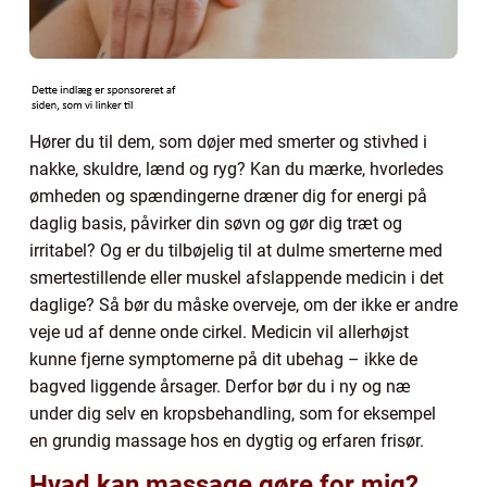
Hører du til dem, som døjer med smerter og stivhed i
nakke, skuldre, lænd og ryg? Kan du mærke, hvorledes
ømheden og spændingerne dræner dig for energi på
daglig basis, påvirker din søvn og gør dig træt og
irritabel? Og er du tilbøjelig til at dulme smerterne med
smertestillende eller muskel afslappende medicin i det
daglige? Så bør du måske overveje, om der ikke er andre
veje ud af denne onde cirkel. Medicin vil allerhøjst
kunne fjerne symptomerne på dit ubehag – ikke de
bagved liggende årsager. Derfor bør du i ny og næ
under dig selv en kropsbehandling, som for eksempel
en grundig massage hos en dygtig og erfaren frisør.
Hvad kan massage gøre for mig?