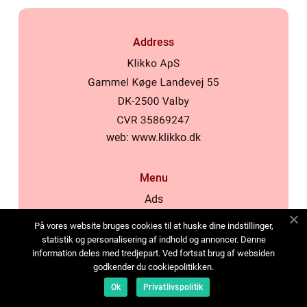
Address
web:
www.klikko.dk
Menu
Ads
About Us
På vores website bruges cookies til at huske dine indstillinger,
Cookies
statistik og personalisering af indhold og annoncer. Denne
information deles med tredjepart. Ved fortsat brug af websiden
Contact
godkender du cookiepolitikken.
Sitemap
Ok
Privatlivspolitik