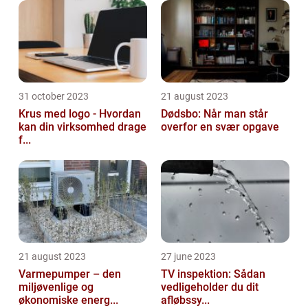
31 october 2023
21 august 2023
Krus med logo - Hvordan
Dødsbo: Når man står
kan din virksomhed drage
overfor en svær opgave
f...
21 august 2023
27 june 2023
Varmepumper – den
TV inspektion: Sådan
miljøvenlige og
vedligeholder du dit
økonomiske energ...
afløbssy...