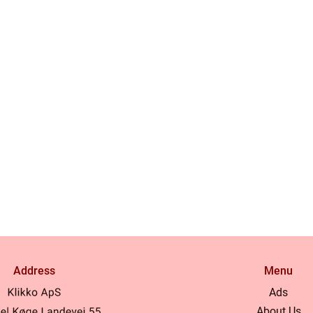
Address
Menu
Ads
About Us