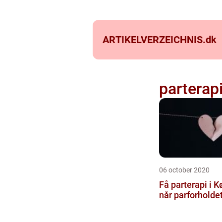
ARTIKELVERZEICHNIS.
dk
parterap
06 october 2020
Få parterapi i 
når parforholdet