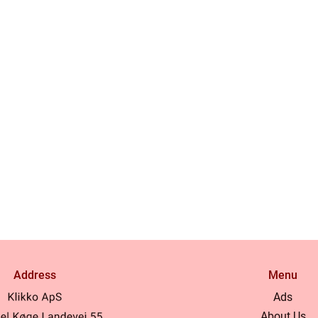
Address
Menu
Ads
About Us