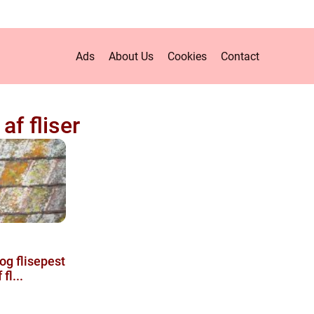
Ads
About Us
Cookies
Contact
af fliser
r og flisepest
fl...