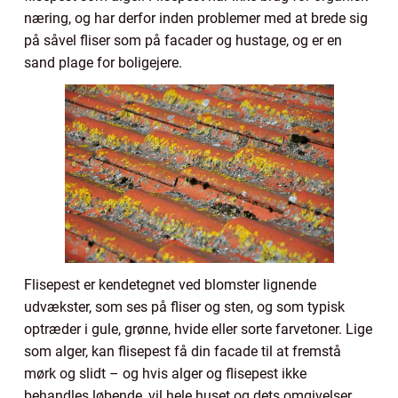
næring, og har derfor inden problemer med at brede sig
på såvel fliser som på facader og hustage, og er en
sand plage for boligejere.
Flisepest er kendetegnet ved blomster lignende
udvækster, som ses på fliser og sten, og som typisk
optræder i gule, grønne, hvide eller sorte farvetoner. Lige
som alger, kan flisepest få din facade til at fremstå
mørk og slidt – og hvis alger og flisepest ikke
behandles løbende, vil hele huset og dets omgivelser