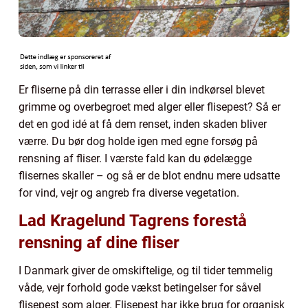
Er fliserne på din terrasse eller i din indkørsel blevet
grimme og overbegroet med alger eller flisepest? Så er
det en god idé at få dem renset, inden skaden bliver
værre. Du bør dog holde igen med egne forsøg på
rensning af fliser. I værste fald kan du ødelægge
flisernes skaller – og så er de blot endnu mere udsatte
for vind, vejr og angreb fra diverse vegetation.
Lad Kragelund Tagrens forestå
rensning af dine fliser
I Danmark giver de omskiftelige, og til tider temmelig
våde, vejr forhold gode vækst betingelser for såvel
flisepest som alger. Flisepest har ikke brug for organisk