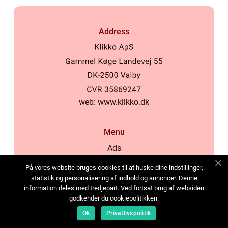
Address
web:
www.klikko.dk
Menu
Ads
About Us
På vores website bruges cookies til at huske dine indstillinger,
Cookies
statistik og personalisering af indhold og annoncer. Denne
information deles med tredjepart. Ved fortsat brug af websiden
Contact
godkender du cookiepolitikken.
Sitemap
Ok
Privatlivspolitik