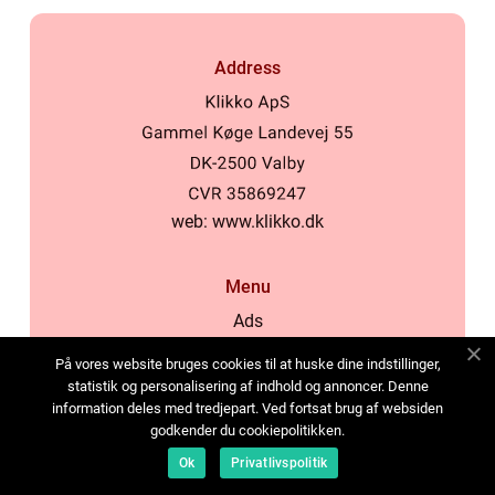
Address
web:
www.klikko.dk
Menu
Ads
About Us
På vores website bruges cookies til at huske dine indstillinger,
Cookies
statistik og personalisering af indhold og annoncer. Denne
information deles med tredjepart. Ved fortsat brug af websiden
Contact
godkender du cookiepolitikken.
Sitemap
Ok
Privatlivspolitik