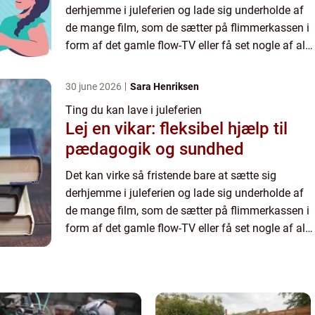
derhjemme i juleferien og lade sig underholde af
de mange film, som de sætter på flimmerkassen i
form af det gamle flow-TV eller få set nogle af alle
de serier til bunds p&ari...
30 june 2026
Sara Henriksen
Ting du kan lave i juleferien
Lej en vikar: fleksibel hjælp til
pædagogik og sundhed
Det kan virke så fristende bare at sætte sig
derhjemme i juleferien og lade sig underholde af
de mange film, som de sætter på flimmerkassen i
form af det gamle flow-TV eller få set nogle af alle
de serier til bunds p&ari...