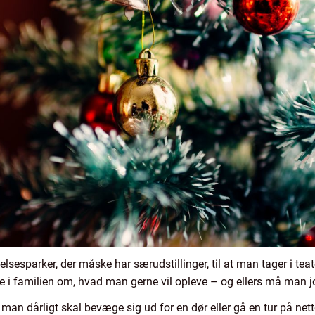
elsesparker, der måske har særudstillinger, til at man tager i teat
 i familien om, hvad man gerne vil opleve – og ellers må man jo 
 at man dårligt skal bevæge sig ud for en dør eller gå en tur på net