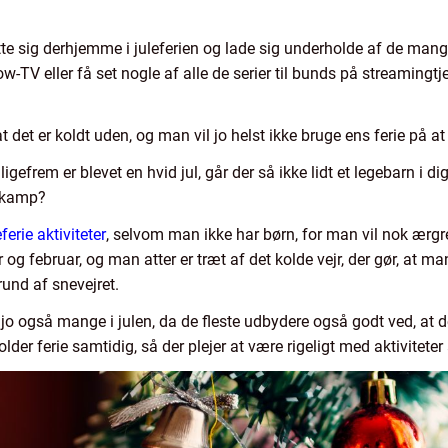
tte sig derhjemme i juleferien og lade sig underholde af de man
w-TV eller få set nogle af alle de serier til bunds på streamingt
 det er koldt uden, og man vil jo helst ikke bruge ens ferie på a
igefrem er blevet en hvid jul, går der så ikke lidt et legebarn i dig
skamp?
eferie aktiviteter
, selvom man ikke har børn, for man vil nok ærgr
r og februar, og man atter er træt af det kolde vejr, der gør, at ma
rund af snevejret.
også mange i julen, da de fleste udbydere også godt ved, at det 
older ferie samtidig, så der plejer at være rigeligt med aktiviteter