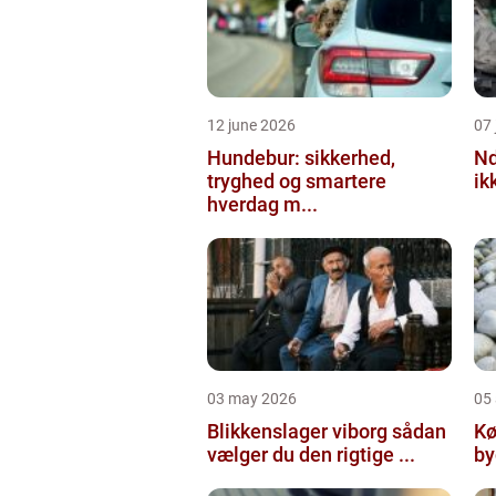
12 june 2026
07 
Hundebur: sikkerhed,
Ndt en praktisk
tryghed og smartere
ik
hverdag m...
03 may 2026
05 
Blikkenslager viborg sådan
Kø
vælger du den rigtige ...