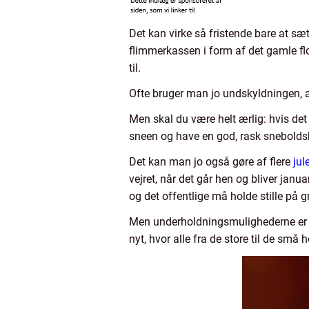
Det kan virke så fristende bare at sæ
flimmerkassen i form af det gamle flo
til.
Ofte bruger man jo undskyldningen, at
Men skal du være helt ærlig: hvis det l
sneen og have en god, rask snebold
Det kan man jo også gøre af flere
jul
vejret, når det går hen og bliver janua
og det offentlige må holde stille på g
Men underholdningsmulighederne er jo 
nyt, hvor alle fra de store til de små h