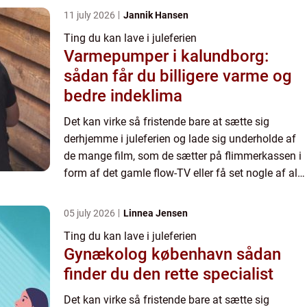
11 july 2026
Jannik Hansen
Ting du kan lave i juleferien
Varmepumper i kalundborg:
sådan får du billigere varme og
bedre indeklima
Det kan virke så fristende bare at sætte sig
derhjemme i juleferien og lade sig underholde af
de mange film, som de sætter på flimmerkassen i
form af det gamle flow-TV eller få set nogle af alle
de serier til bunds p&ari...
05 july 2026
Linnea Jensen
Ting du kan lave i juleferien
Gynækolog københavn sådan
finder du den rette specialist
Det kan virke så fristende bare at sætte sig