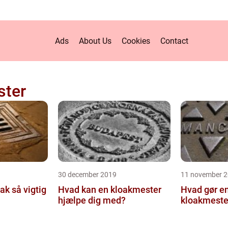
Ads
About Us
Cookies
Contact
ster
30 december 2019
11 november 
oak så vigtig
Hvad kan en kloakmester
Hvad gør e
hjælpe dig med?
kloakmeste