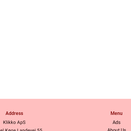
Address
Menu
Ads
About Us