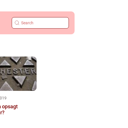
2019
n opsagt
r?