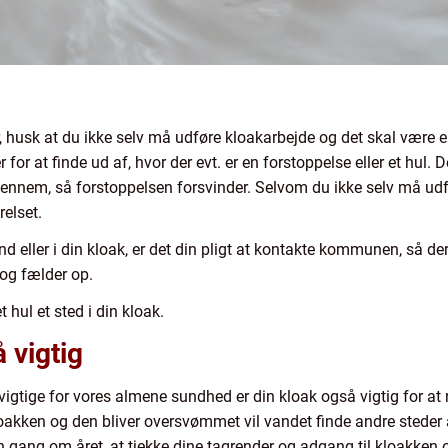
 husk at du ikke selv må udføre kloakarbejde og det skal være en
for at finde ud af, hvor der evt. er en forstoppelse eller et hul. De
 igennem, så forstoppelsen forsvinder. Selvom du ikke selv må u
relset.
d eller i din kloak, er det din pligt at kontakte kommunen, så d
og fælder op.
t hul et sted i din kloak.
 vigtig
 vigtige for vores almene sundhed er din kloak også vigtig for
akken og den bliver oversvømmet vil vandet finde andre steder 
n gang om året, at tjekke dine tagrender og adgang til kloakken o