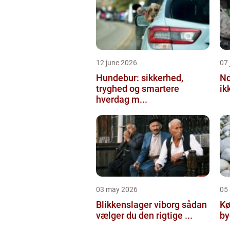
12 june 2026
07 
Hundebur: sikkerhed,
Ndt en praktisk
tryghed og smartere
ik
hverdag m...
03 may 2026
05 
Blikkenslager viborg sådan
Kø
vælger du den rigtige ...