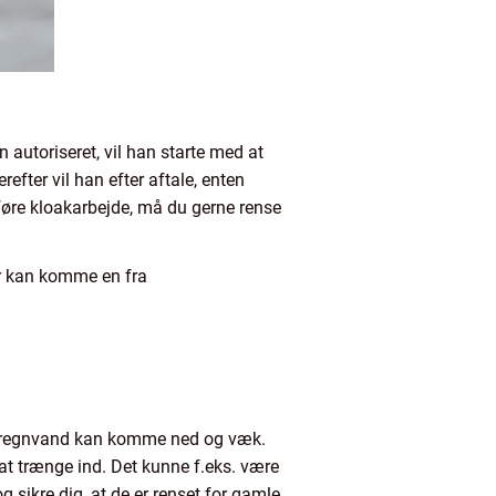
 autoriseret, vil han starte med at
refter vil han efter aftale, enten
dføre kloakarbejde, må du gerne rense
er kan komme en fra
 at regnvand kan komme ned og væk.
at trænge ind. Det kunne f.eks. være
g sikre dig, at de er renset for gamle