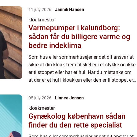
11 july 2026
Jannik Hansen
kloakmester
Varmepumper i kalundborg:
sådan får du billigere varme og
bedre indeklima
Som hus eller sommerhusejer er det dit ansvar at
sikre at din kloak frem til skel er i et stykke og ikke
er tilstoppet eller har et hul. Har du mistanke om
at der er et hul i kloakken eller den er tilstoppet er
det din pligt at kontakte en autorisere...
05 july 2026
Linnea Jensen
kloakmester
Gynækolog københavn sådan
finder du den rette specialist
Som hus eller sommerhusejer er det dit ansvar at