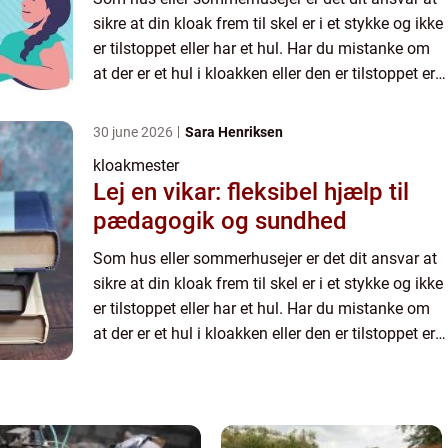
sikre at din kloak frem til skel er i et stykke og ikke
er tilstoppet eller har et hul. Har du mistanke om
at der er et hul i kloakken eller den er tilstoppet er
det din pligt at kontakte en autorisere...
30 june 2026
Sara Henriksen
kloakmester
Lej en vikar: fleksibel hjælp til
pædagogik og sundhed
Som hus eller sommerhusejer er det dit ansvar at
sikre at din kloak frem til skel er i et stykke og ikke
er tilstoppet eller har et hul. Har du mistanke om
at der er et hul i kloakken eller den er tilstoppet er
det din pligt at kontakte en autorisere...