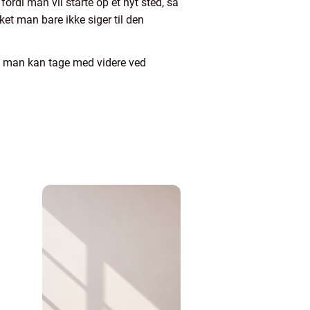
fordi man vil starte op et nyt sted, så
et man bare ikke siger til den
m man kan tage med videre ved