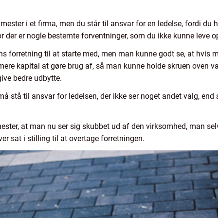
ester i et firma, men du står til ansvar for en ledelse, fordi du h
or der er nogle bestemte forventninger, som du ikke kunne leve op t
s forretning til at starte med, men man kunne godt se, at hvis m
 mere kapital at gøre brug af, så man kunne holde skruen oven va
give bedre udbytte.
må stå til ansvar for ledelsen, der ikke ser noget andet valg, e
ster, at man nu ser sig skubbet ud af den virksomhed, man selv 
 sat i stilling til at overtage forretningen.