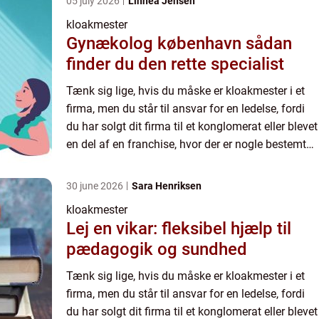
05 july 2026
Linnea Jensen
kloakmester
Gynækolog københavn sådan
finder du den rette specialist
Tænk sig lige, hvis du måske er kloakmester i et
firma, men du står til ansvar for en ledelse, fordi
du har solgt dit firma til et konglomerat eller blevet
en del af en franchise, hvor der er nogle bestemte
forventninger, som du ikk...
30 june 2026
Sara Henriksen
kloakmester
Lej en vikar: fleksibel hjælp til
pædagogik og sundhed
Tænk sig lige, hvis du måske er kloakmester i et
firma, men du står til ansvar for en ledelse, fordi
du har solgt dit firma til et konglomerat eller blevet