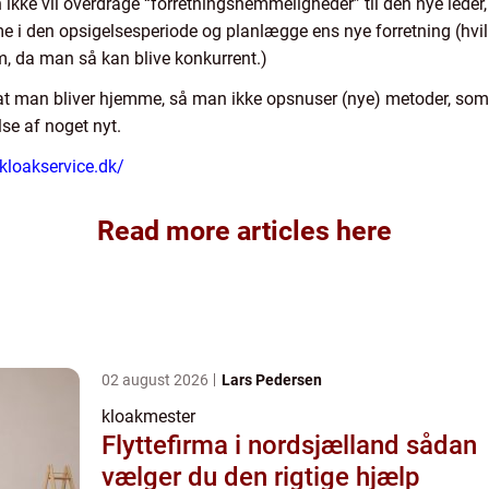
n ikke vil overdrage “forretningshemmeligheder” til den nye leder, 
 i den opsigelsesperiode og planlægge ens nye forretning (hvilk
om, da man så kan blive konkurrent.)
at man bliver hjemme, så man ikke opsnuser (nye) metoder, so
lse af noget nyt.
-kloakservice.dk/
Read more articles here
02 august 2026
Lars Pedersen
kloakmester
Flyttefirma i nordsjælland sådan
vælger du den rigtige hjælp