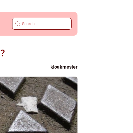
r?
kloakmester