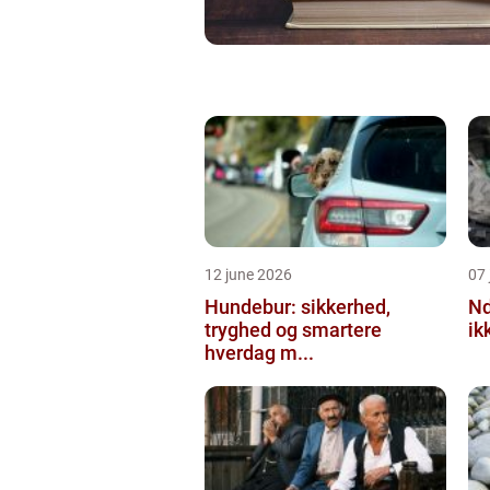
12 june 2026
07 
Hundebur: sikkerhed,
Ndt en praktisk
tryghed og smartere
ik
hverdag m...