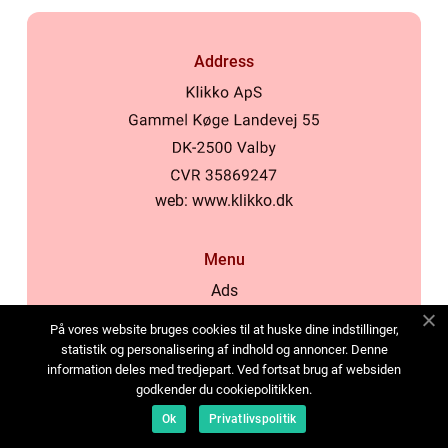
Address
web:
www.klikko.dk
Menu
Ads
About Us
På vores website bruges cookies til at huske dine indstillinger,
Cookies
statistik og personalisering af indhold og annoncer. Denne
information deles med tredjepart. Ved fortsat brug af websiden
Contact
godkender du cookiepolitikken.
Sitemap
Ok
Privatlivspolitik