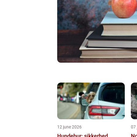
12 june 2026
07 
Hundebur: sikkerhed,
Ndt en praktisk