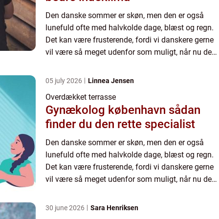
Den danske sommer er skøn, men den er også
lunefuld ofte med halvkolde dage, blæst og regn.
Det kan være frusterende, fordi vi danskere gerne
vil være så meget udenfor som muligt, når nu det
endelig er blevet sommer og vi har et par fridage.
Men hvor...
05 july 2026
Linnea Jensen
Overdækket terrasse
Gynækolog københavn sådan
finder du den rette specialist
Den danske sommer er skøn, men den er også
lunefuld ofte med halvkolde dage, blæst og regn.
Det kan være frusterende, fordi vi danskere gerne
vil være så meget udenfor som muligt, når nu det
endelig er blevet sommer og vi har et par fridage.
Men hvor...
30 june 2026
Sara Henriksen