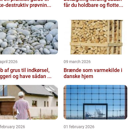
ke-destruktiv prøvnin...
får du holdbare og flotte...
april 2026
09 march 2026
b af grus til indkørsel,
Brænde som varmekilde i
byggeri og have sådan ...
danske hjem
 february 2026
01 february 2026