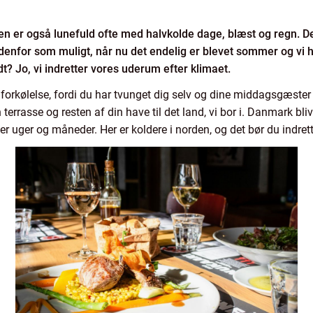
er også lunefuld ofte med halvkolde dage, blæst og regn. Det
enfor som muligt, når nu det endelig er blevet sommer og vi h
t? Jo, vi indretter vores uderum efter klimaet.
 forkølelse, fordi du har tvunget dig selv og dine middagsgæster
in terrasse og resten af din have til det land, vi bor i. Danmark bli
 uger og måneder. Her er koldere i norden, og det bør du indrette