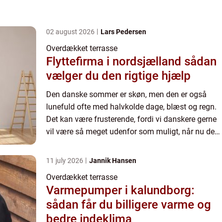
02 august 2026
Lars Pedersen
Overdækket terrasse
Flyttefirma i nordsjælland sådan
vælger du den rigtige hjælp
Den danske sommer er skøn, men den er også
lunefuld ofte med halvkolde dage, blæst og regn.
Det kan være frusterende, fordi vi danskere gerne
vil være så meget udenfor som muligt, når nu det
endelig er blevet sommer og vi har et par fridage.
Men hvor...
11 july 2026
Jannik Hansen
Overdækket terrasse
Varmepumper i kalundborg:
sådan får du billigere varme og
bedre indeklima