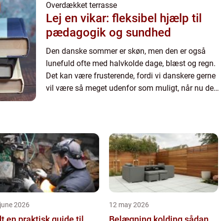
Overdækket terrasse
Lej en vikar: fleksibel hjælp til
pædagogik og sundhed
Den danske sommer er skøn, men den er også
lunefuld ofte med halvkolde dage, blæst og regn.
Det kan være frusterende, fordi vi danskere gerne
vil være så meget udenfor som muligt, når nu det
endelig er blevet sommer og vi har et par fridage.
Men hvor...
june 2026
12 may 2026
 guide til
Belægning kolding sådan