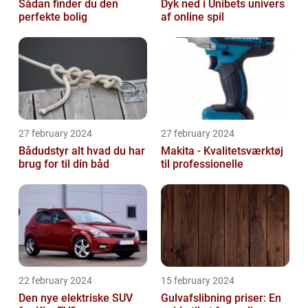
Sådan finder du den
Dyk ned i Unibets univers
perfekte bolig
af online spil
27 february 2024
27 february 2024
Bådudstyr alt hvad du har
Makita - Kvalitetsværktøj
brug for til din båd
til professionelle
22 february 2024
15 february 2024
Den nye elektriske SUV
Gulvafslibning priser: En