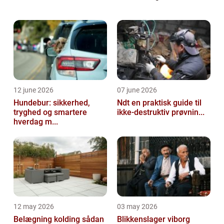
glæde af den. Du kan sidde ude på
tidspunkter, hvor vejret måske ikke ...
12 june 2026
07 june 2026
Hundebur: sikkerhed,
Ndt en praktisk guide til
tryghed og smartere
ikke-destruktiv prøvnin...
hverdag m...
12 may 2026
03 may 2026
Belægning kolding sådan
Blikkenslager viborg