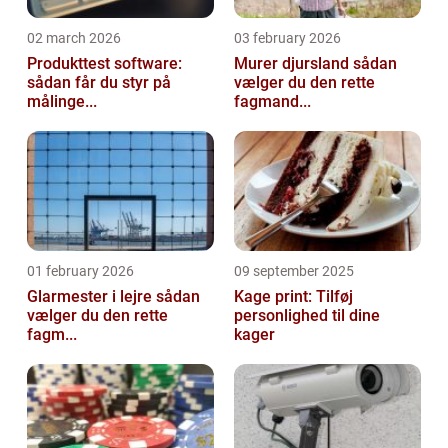
02 march 2026
03 february 2026
Produkttest software:
Murer djursland sådan
sådan får du styr på
vælger du den rette
målinge...
fagmand...
01 february 2026
09 september 2025
Glarmester i lejre sådan
Kage print: Tilføj
vælger du den rette
personlighed til dine
fagm...
kager