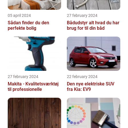
05 april 2024
27 february 2024
Sådan finder du den
Bådudstyr alt hvad du har
perfekte bolig
brug for til din båd
27 february 2024
22 february 2024
Makita - Kvalitetsværktøj
Den nye elektriske SUV
til professionelle
fra Kia: EV9