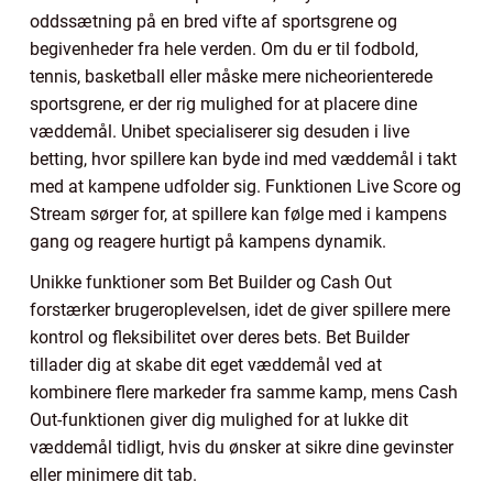
oddssætning på en bred vifte af sportsgrene og
begivenheder fra hele verden. Om du er til fodbold,
tennis, basketball eller måske mere nicheorienterede
sportsgrene, er der rig mulighed for at placere dine
væddemål. Unibet specialiserer sig desuden i live
betting, hvor spillere kan byde ind med væddemål i takt
med at kampene udfolder sig. Funktionen Live Score og
Stream sørger for, at spillere kan følge med i kampens
gang og reagere hurtigt på kampens dynamik.
Unikke funktioner som Bet Builder og Cash Out
forstærker brugeroplevelsen, idet de giver spillere mere
kontrol og fleksibilitet over deres bets. Bet Builder
tillader dig at skabe dit eget væddemål ved at
kombinere flere markeder fra samme kamp, mens Cash
Out-funktionen giver dig mulighed for at lukke dit
væddemål tidligt, hvis du ønsker at sikre dine gevinster
eller minimere dit tab.