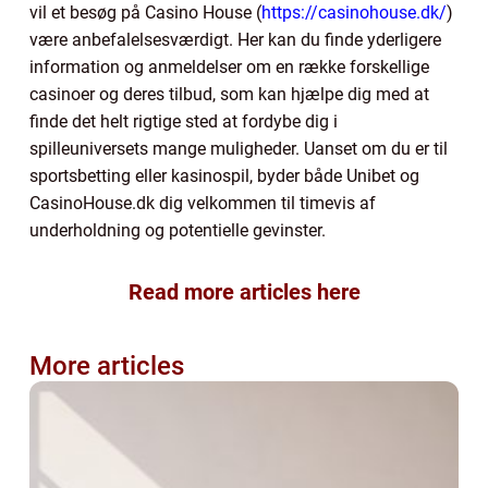
vil et besøg på Casino House (
https://casinohouse.dk/
)
være anbefalelsesværdigt. Her kan du finde yderligere
information og anmeldelser om en række forskellige
casinoer og deres tilbud, som kan hjælpe dig med at
finde det helt rigtige sted at fordybe dig i
spilleuniversets mange muligheder. Uanset om du er til
sportsbetting eller kasinospil, byder både Unibet og
CasinoHouse.dk dig velkommen til timevis af
underholdning og potentielle gevinster.
Read more articles here
More articles