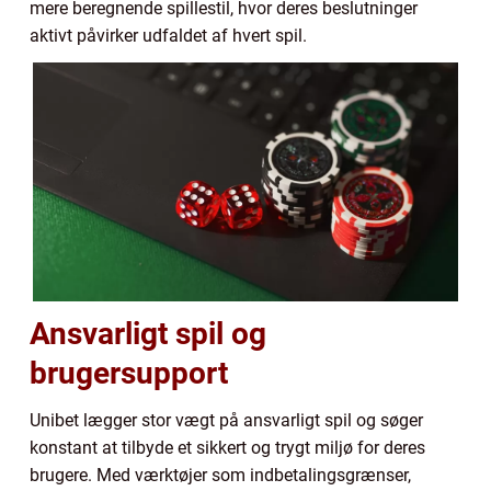
mere beregnende spillestil, hvor deres beslutninger
aktivt påvirker udfaldet af hvert spil.
Ansvarligt spil og
brugersupport
Unibet lægger stor vægt på ansvarligt spil og søger
konstant at tilbyde et sikkert og trygt miljø for deres
brugere. Med værktøjer som indbetalingsgrænser,