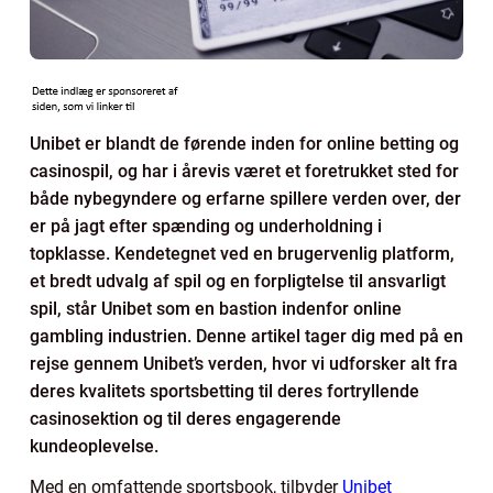
Unibet er blandt de førende inden for online betting og
casinospil, og har i årevis været et foretrukket sted for
både nybegyndere og erfarne spillere verden over, der
er på jagt efter spænding og underholdning i
topklasse. Kendetegnet ved en brugervenlig platform,
et bredt udvalg af spil og en forpligtelse til ansvarligt
spil, står Unibet som en bastion indenfor online
gambling industrien. Denne artikel tager dig med på en
rejse gennem Unibet’s verden, hvor vi udforsker alt fra
deres kvalitets sportsbetting til deres fortryllende
casinosektion og til deres engagerende
kundeoplevelse.
Med en omfattende sportsbook, tilbyder
Unibet