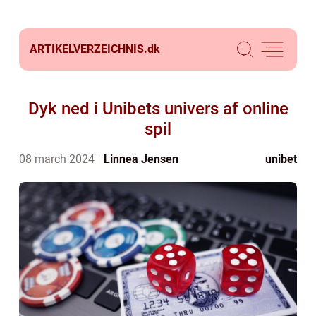
ARTIKELVERZEICHNIS.
dk
Dyk ned i Unibets univers af online
spil
08 march 2024
Linnea Jensen
unibet