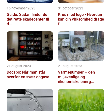
16 november 2023
31 october 2023
Guide: Sådan finder du
Krus med logo - Hvordan
det rette skadecenter til
kan din virksomhed drage
d...
f...
21 august 2023
21 august 2023
Dødsbo: Når man står
Varmepumper – den
overfor en svær opgave
miljøvenlige og
økonomiske energ...