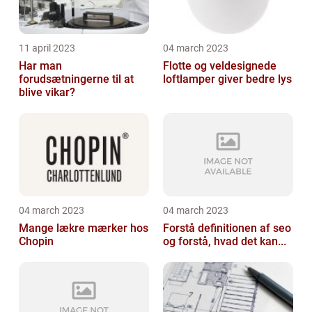
11 april 2023
04 march 2023
Har man
Flotte og veldesignede
forudsætningerne til at
loftlamper giver bedre lys
blive vikar?
04 march 2023
04 march 2023
Mange lækre mærker hos
Forstå definitionen af seo
Chopin
og forstå, hvad det kan...