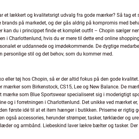
har et lækkert og kvalitetsrigt udvalg fra gode mærker? Så tag et
 brands på markedet, og der gås aldrig på kompromis med behage
er kan du i princippet finde et komplet outfit – Chopin sælger ne
ngen i Charlottenlund, hvis du er mere til dette end online shoppin
personalet er uddannede og imødekommende. De dygtige medarbe
din personlige stil og det behov, som du kommer med.
ko eller tøj hos Chopin, så er der altid fokus på den gode kvalit
r mærker som Birkenstock, CS15, Lee og New Balance. De mærker
 et mærke som Blue Sportswear specialiseret sig i moderigtigt spo
e og i forretningen i Charlottenlund. Det unikke ved mærket er, 
den første idé til at et item hænger i butikken. Priserne er rigtig
en også accessories, herunder strømper, tasker, tørklæder og ure
klæder og armbånd. Liebeskind laver lækre bælter og tasker. Der