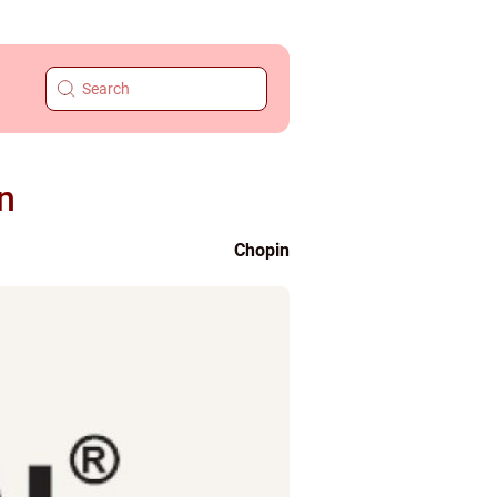
n
Chopin