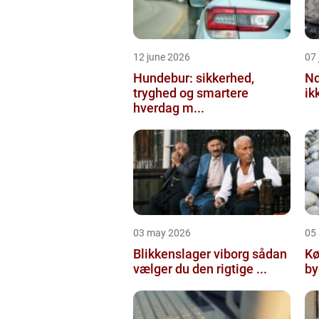
12 june 2026
07 
Hundebur: sikkerhed,
Ndt en praktisk
tryghed og smartere
ik
hverdag m...
03 may 2026
05 
Blikkenslager viborg sådan
Kø
vælger du den rigtige ...