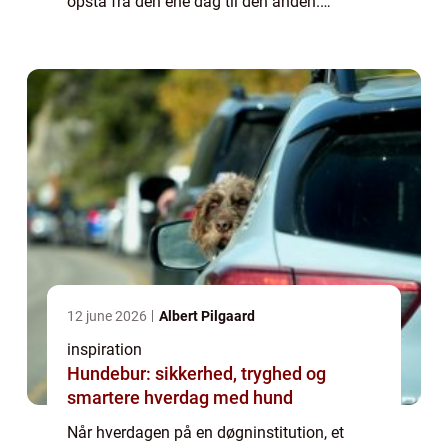
opstå fra den ene dag til den anden.
Sygefravær, akutte indlæggelser, borgere
med øget støttebehov eller nye beboere kan
hu...
12 june 2026
Albert Pilgaard
inspiration
Hundebur: sikkerhed, tryghed og
smartere hverdag med hund
Når hverdagen på en døgninstitution, et