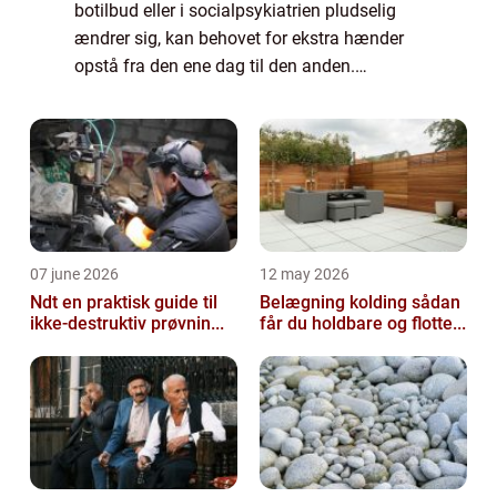
botilbud eller i socialpsykiatrien pludselig
ændrer sig, kan behovet for ekstra hænder
opstå fra den ene dag til den anden.
Sygefravær, akutte indlæggelser, borgere
med øget støttebehov eller nye beboere kan
hu...
07 june 2026
12 may 2026
Ndt en praktisk guide til
Belægning kolding sådan
ikke-destruktiv prøvnin...
får du holdbare og flotte...