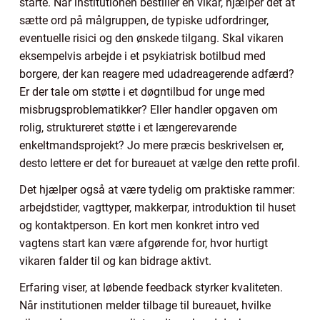
starte. Når institutionen bestiller en vikar, hjælper det at
sætte ord på målgruppen, de typiske udfordringer,
eventuelle risici og den ønskede tilgang. Skal vikaren
eksempelvis arbejde i et psykiatrisk botilbud med
borgere, der kan reagere med udadreagerende adfærd?
Er der tale om støtte i et døgntilbud for unge med
misbrugsproblematikker? Eller handler opgaven om
rolig, struktureret støtte i et længerevarende
enkeltmandsprojekt? Jo mere præcis beskrivelsen er,
desto lettere er det for bureauet at vælge den rette profil.
Det hjælper også at være tydelig om praktiske rammer:
arbejdstider, vagttyper, makkerpar, introduktion til huset
og kontaktperson. En kort men konkret intro ved
vagtens start kan være afgørende for, hvor hurtigt
vikaren falder til og kan bidrage aktivt.
Erfaring viser, at løbende feedback styrker kvaliteten.
Når institutionen melder tilbage til bureauet, hvilke