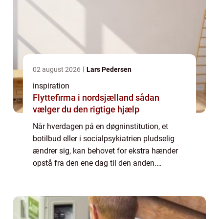
02 august 2026
Lars Pedersen
inspiration
Flyttefirma i nordsjælland sådan
vælger du den rigtige hjælp
Når hverdagen på en døgninstitution, et
botilbud eller i socialpsykiatrien pludselig
ændrer sig, kan behovet for ekstra hænder
opstå fra den ene dag til den anden.
Sygefravær, akutte indlæggelser, borgere
med øget støttebehov eller nye beboere kan
hu...