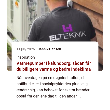
11 july 2026
Jannik Hansen
inspiration
Varmepumper i kalundborg: sådan får
du billigere varme og bedre indeklima
Når hverdagen på en døgninstitution, et
botilbud eller i socialpsykiatrien pludselig
ændrer sig, kan behovet for ekstra hænder
opstå fra den ene dag til den anden.
Sygefravær, akutte indlæggelser, borgere
med øget støttebehov eller nye beboere kan