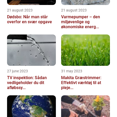
21 august 2023
21 august 2023
Dødsbo: Når man står
Varmepumper – den
overfor en svær opgave
miljøvenlige og
økonomiske energ...
27 june 2023
31 may 2023
TV inspektion: Sådan
Makita Græstrimmer:
vedligeholder du dit
Effektivt værktøj til at
afløbssy...
pleje...