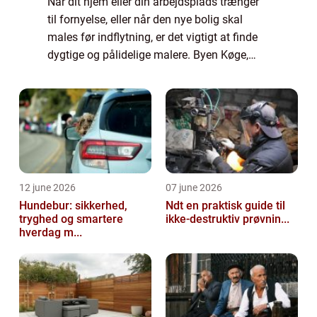
Når dit hjem eller din arbejdsplads trænger
til fornyelse, eller når den nye bolig skal
males før indflytning, er det vigtigt at finde
dygtige og pålidelige malere. Byen Køge,
med sin charmerende gamle bydel og
moderne forstæder, rummer mange forskel...
12 june 2026
07 june 2026
Hundebur: sikkerhed,
Ndt en praktisk guide til
tryghed og smartere
ikke-destruktiv prøvnin...
hverdag m...