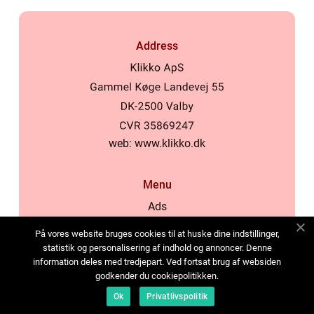
Address
web:
www.klikko.dk
Menu
Ads
About Us
På vores website bruges cookies til at huske dine indstillinger,
Cookies
statistik og personalisering af indhold og annoncer. Denne
information deles med tredjepart. Ved fortsat brug af websiden
Contact
godkender du cookiepolitikken.
Sitemap
Ok
Privatlivspolitik