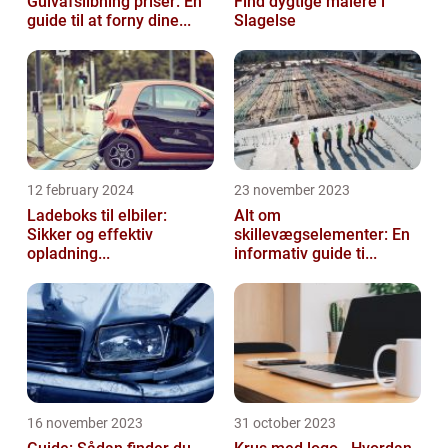
Gulvafslibning priser: En
Find dygtige malere i
guide til at forny dine...
Slagelse
12 february 2024
23 november 2023
Ladeboks til elbiler:
Alt om
Sikker og effektiv
skillevægselementer: En
opladning...
informativ guide ti...
16 november 2023
31 october 2023