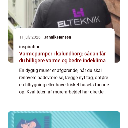
11 july 2026
Jannik Hansen
inspiration
Varmepumper i kalundborg: sådan får
du billigere varme og bedre indeklima
En dygtig murer er afgørende, når du skal
renovere badeværelse, lægge nyt tag, opføre
en tilbygning eller have frisket husets facade
op. Kvaliteten af murerarbejdet har direkte
betydning for både bygningens holdbarhed,
energiforbrug og ikke mindst di...