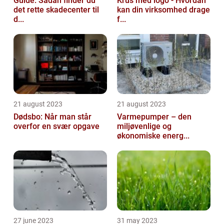
Guide: Sådan finder du
Krus med logo - Hvordan
det rette skadecenter til
kan din virksomhed drage
d...
f...
21 august 2023
21 august 2023
Dødsbo: Når man står
Varmepumper – den
overfor en svær opgave
miljøvenlige og
økonomiske energ...
27 june 2023
31 may 2023