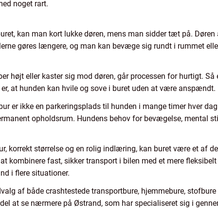
med noget rart.
 buret, kan man kort lukke døren, mens man sidder tæt på. Døre
allerne gøres længere, og man kan bevæge sig rundt i rummet elle
er højt eller kaster sig mod døren, går processen for hurtigt. Så e
 er, at hunden kan hvile og sove i buret uden at være anspændt.
t bur er ikke en parkeringsplads til hunden i mange timer hver d
permanent opholdsrum. Hundens behov for bevægelse, mental sti
, korrekt størrelse og en rolig indlæring, kan buret være et af d
ombinere fast, sikker transport i bilen med et mere fleksibelt bu
i flere situationer.
udvalg af både crashtestede transportbure, hjemmebure, stofbur
rdel at se nærmere på Østrand, som har specialiseret sig i gennem