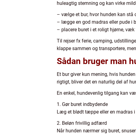
huleagtig stemning og kan virke milde
– vælge et bur, hvor hunden kan stå o
– lægge en god madras eller pude i
– placere buret i et roligt hjørne, væk
Til rejser fx ferie, camping, udstilli
klappe sammen og transportere, men e
Sådan bruger man h
Et bur giver kun mening, hvis hunden 
rigtigt, bliver det en naturlig del af 
En enkel, hundevenlig tilgang kan væ
1. Gør buret indbydende
Læg et blødt tæppe eller en madras i b
2. Beløn frivillig adfærd
Når hunden nærmer sig buret, snuser t