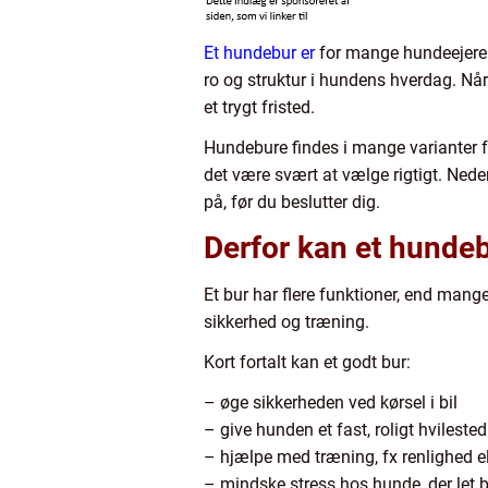
Et hundebur er
for mange hundeejere 
ro og struktur i hundens hverdag. Når 
et trygt fristed.
Hundebure findes i mange varianter fra
det være svært at vælge rigtigt. Ned
på, før du beslutter dig.
Derfor kan et hundeb
Et bur har flere funktioner, end mange
sikkerhed og træning.
Kort fortalt kan et godt bur:
– øge sikkerheden ved kørsel i bil
– give hunden et fast, roligt hvilested
– hjælpe med træning, fx renlighed e
– mindske stress hos hunde, der let b