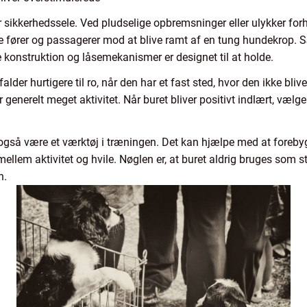
r sikkerhedssele. Ved pludselige opbremsninger eller ulykker fo
e fører og passagerer mod at blive ramt af en tung hundekrop. Sæ
e konstruktion og låsemekanismer er designet til at holde.
der hurtigere til ro, når den har et fast sted, hvor den ikke blive
r generelt meget aktivitet. Når buret bliver positivt indlært, væl
gså være et værktøj i træningen. Det kan hjælpe med at foreby
llem aktivitet og hvile. Nøglen er, at buret aldrig bruges som st
n.