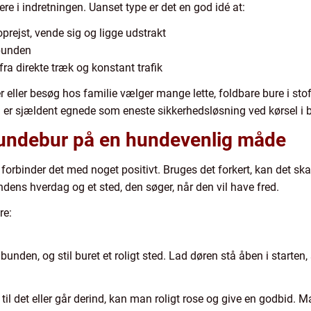
re i indretningen. Uanset type er det en god idé at:
prejst, vende sig og ligge udstrakt
 bunden
 fra direkte træk og konstant trafik
nger eller besøg hos familie vælger mange lette, foldbare bure i s
r sjældent egnede som eneste sikkerhedsløsning ved kørsel i bil
undebur på en hundevenlig måde
forbinder det med noget positivt. Bruges det forkert, kan det sk
hundens hverdag og et sted, den søger, når den vil have fred.
re:
unden, og stil buret et roligt sted. Lad døren stå åben i starten
il det eller går derind, kan man roligt rose og give en godbid. 