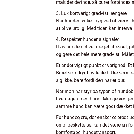
måltider derinde, så buret forbindes 
3. Luk kortvarigt gradvist længere
Når hunden virker tryg ved at være i
at blive urolig. Med tiden kan interv
4. Respekter hundens signaler
Hvis hunden bliver meget stresset, pib
og gøre det hele mere gradvist. Målet
Et andet vigtigt punkt er varighed. E
Buret som trygt hvilested ikke som 
sig ikke, bare fordi den har et bur.
Når man har styr på typen af hundebur
hverdagen med hund. Mange vælger at k
samme hund kan være godt dækket ind 
For hundeejere, der ønsker et bredt 
og bilbeskyttelse, kan det være en fo
komfortabel hundetransport.