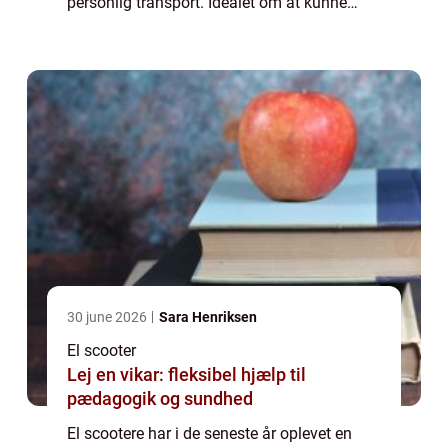
personlig transport. Idealet om at kunne
glide stille og effektivt gennem travle
bymiljøer uden at skulle bekymre sig om ...
30 june 2026
Sara Henriksen
El scooter
Lej en vikar: fleksibel hjælp til
pædagogik og sundhed
El scootere har i de seneste år oplevet en