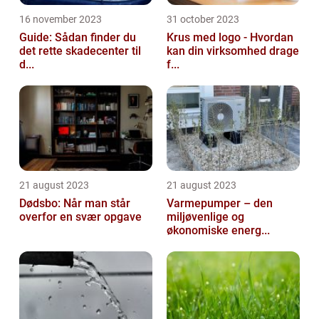
16 november 2023
31 october 2023
Guide: Sådan finder du
Krus med logo - Hvordan
det rette skadecenter til
kan din virksomhed drage
d...
f...
21 august 2023
21 august 2023
Dødsbo: Når man står
Varmepumper – den
overfor en svær opgave
miljøvenlige og
økonomiske energ...