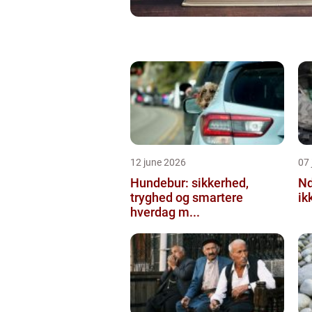
12 june 2026
07 
Hundebur: sikkerhed,
Ndt en praktisk
tryghed og smartere
ik
hverdag m...