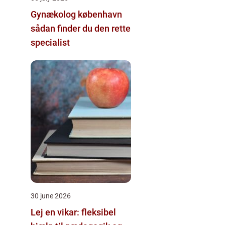
Gynækolog københavn
sådan finder du den rette
specialist
30 june 2026
Lej en vikar: fleksibel