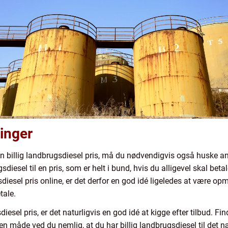
inger
l en billig landbrugsdiesel pris, må du nødvendigvis også huske a
iesel til en pris, som er helt i bund, hvis du alligevel skal beta
gsdiesel pris online, er det derfor en god idé ligeledes at være 
etale.
diesel pris, er det naturligvis en god idé at kigge efter tilbud. Fin
en måde ved du nemlig, at du har billig landbrugsdiesel til det n