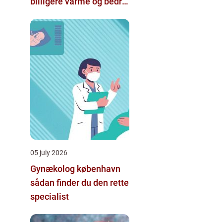
billigere varme og bedre
indeklima
05 july 2026
Gynækolog københavn
sådan finder du den rette
specialist