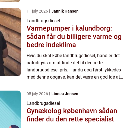
købe. På den måde ved ...
11 july 2026
Jannik Hansen
Landbrugsdiesel
Varmepumper i kalundborg:
sådan får du billigere varme og
bedre indeklima
Hvis du skal købe landbrugsdiesel, handler det
naturligvis om at finde det til den rette
landbrugsdiesel pris. Har du dog først lykkedes
med denne opgave, kan det være en god idé at
købe. På den måde ved ...
05 july 2026
Linnea Jensen
Landbrugsdiesel
Gynækolog københavn sådan
finder du den rette specialist