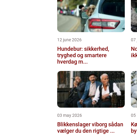
12 june 2026
07 
Hundebur: sikkerhed,
Ndt en praktisk
tryghed og smartere
ik
hverdag m...
03 may 2026
05 
Blikkenslager viborg sådan
Kø
vælger du den rigtige ...