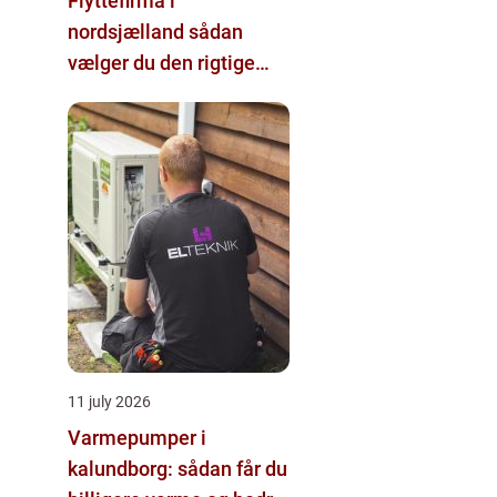
Flyttefirma i
nordsjælland sådan
vælger du den rigtige
hjælp
11 july 2026
Varmepumper i
kalundborg: sådan får du