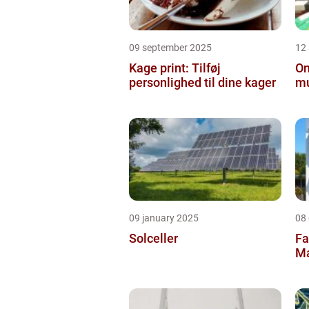
09 september 2025
12
Kage print: Tilføj
On
personlighed til dine kager
mu
09 january 2025
08
Solceller
Fa
Ma