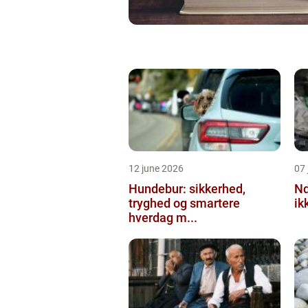
12 june 2026
07 
Hundebur: sikkerhed,
Ndt en praktisk
tryghed og smartere
ik
hverdag m...