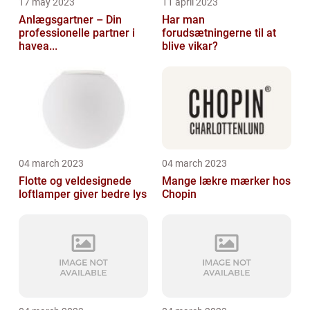
17 may 2023
11 april 2023
Anlægsgartner – Din
Har man
professionelle partner i
forudsætningerne til at
havea...
blive vikar?
04 march 2023
04 march 2023
Flotte og veldesignede
Mange lækre mærker hos
loftlamper giver bedre lys
Chopin