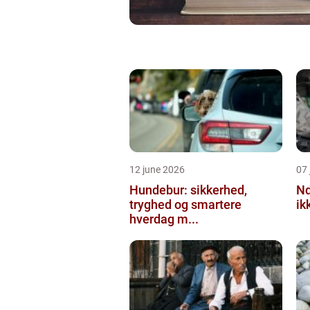
12 june 2026
07 
Hundebur: sikkerhed,
Ndt en praktisk
tryghed og smartere
ik
hverdag m...