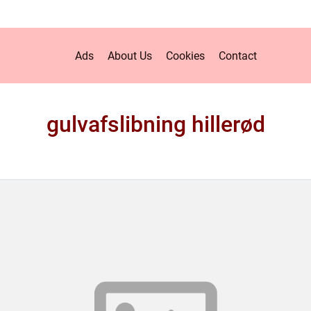
Ads
About Us
Cookies
Contact
gulvafslibning hillerød