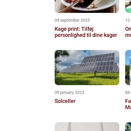
09 september 2025
12
Kage print: Tilføj
On
personlighed til dine kager
mu
09 january 2025
08
Solceller
Fa
Ma