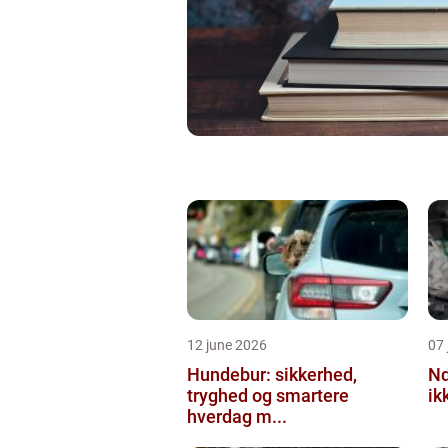
12 june 2026
07 
Hundebur: sikkerhed,
Ndt en praktisk
tryghed og smartere
ik
hverdag m...