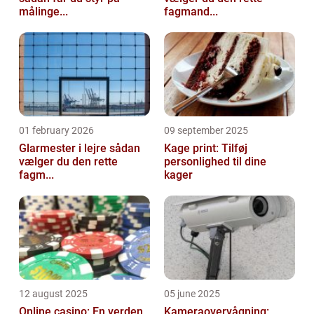
målinge...
fagmand...
01 february 2026
09 september 2025
Glarmester i lejre sådan
Kage print: Tilføj
vælger du den rette
personlighed til dine
fagm...
kager
12 august 2025
05 june 2025
Online casino: En verden
Kameraovervågning: